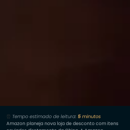
⏰
Tempo estimado de leitura:
5
minutos
Amazon planeja nova loja de desconto com itens