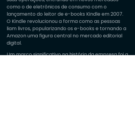
como o de eletrônicos de consumo com o
lançamento do leitor de e-books Kindle em 2007.
O Kindle revolucionou a forma como as pessoas
liam livros, popularizando os e-books e tornando a
Amazon uma figura central no mercado editorial
digital.
Um marco significativo na história da empresa foi a
introdução do Amazon Prime em 2005, um serviço
de assinatura que oferecia frete grátis em dois
dias, além de acesso a conteúdo de streaming de
vídeo e música. Este programa de fidelidade
auxiliou a Amazon a aumentar a lealdade do
cliente e a receita recorrente.
Paralelamente, a Amazon Web Services (AWS) foi
lançada em 2006, oferecendo serviços de
computação em nuvem que se tornaram uma das
maiores fontes de receita da empresa. AWS